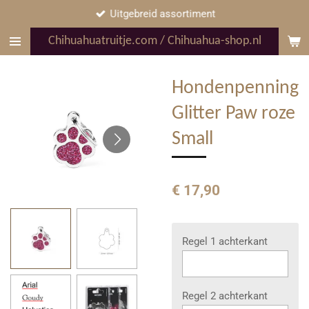
Uitgebreid assortiment
Ga
direct
Chihuahuatruitje.com / Chihuahua-shop.nl
naar
de
hoofdinhoud
Hondenpenning
Glitter Paw roze
Small
€ 17,90
Regel 1 achterkant
Regel 2 achterkant