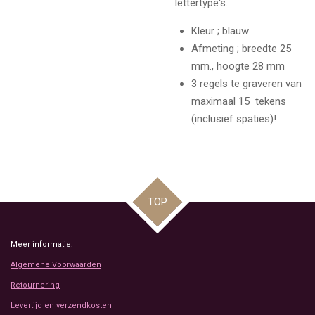
lettertype's.
Kleur ; blauw
Afmeting ; breedte 25
mm., hoogte 28 mm
3 regels te graveren van
maximaal 15 tekens
(inclusief spaties)!
TOP
Meer informatie:
Algemene Voorwaarden
Retournering
Levertijd en verzendkosten