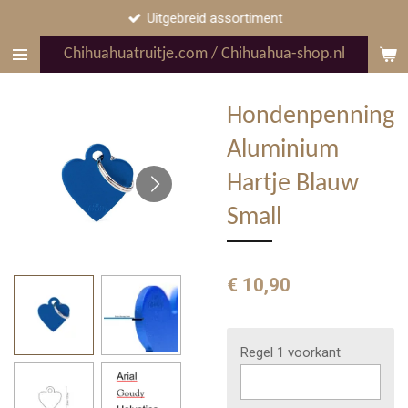
Uitgebreid assortiment
Ga
direct
Chihuahuatruitje.com / Chihuahua-shop.nl
naar
de
hoofdinhoud
Hondenpenning
Aluminium
Hartje Blauw
Small
€ 10,90
Regel 1 voorkant