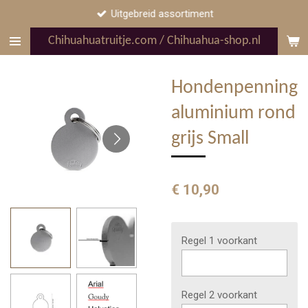
Uitgebreid assortiment
Ga
direct
Chihuahuatruitje.com / Chihuahua-shop.nl
naar
de
hoofdinhoud
Hondenpenning
aluminium rond
grijs Small
€ 10,90
Regel 1 voorkant
Regel 2 voorkant