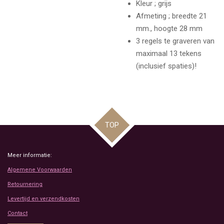
Kleur ; grijs
Afmeting ; breedte 21
mm., hoogte 28 mm
3 regels te graveren van
maximaal 13 tekens
(inclusief spaties)!
TOP
Meer informatie:
Algemene Voorwaarden
Retournering
Levertijd en verzendkosten
Contact