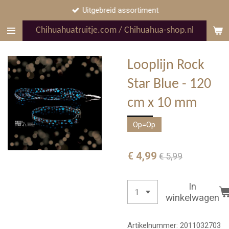
Uitgebreid assortiment
Ga
direct
Chihuahuatruitje.com / Chihuahua-shop.nl
naar
de
hoofdinhoud
Looplijn Rock
Star Blue - 120
cm x 10 mm
Op=Op
€ 4,99
€ 5,99
In
winkelwagen
Artikelnummer:
2011032703