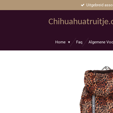
Uitgebreid asso
Ga
direct
naar
Chihuahuatruitje
de
hoofdinhoud
Home
Faq
Algemene Voo