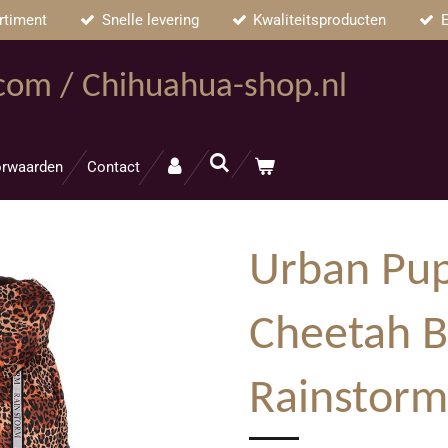
rtiment
Snelle levering
Kwaliteitsproducten
E
.com / Chihuahua-shop.nl
rwaarden
Contact
Urban Pu
Cheetah 
Rainstorm