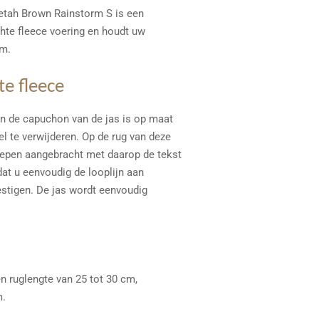
tah Brown Rainstorm S is een
hte fleece voering en houdt uw
rm.
e fleece
en de capuchon van de jas is op maat
 te verwijderen. Op de rug van deze
trepen aangebracht met daarop de tekst
at u eenvoudig de looplijn aan
estigen. De jas wordt eenvoudig
n ruglengte van 25 tot 30 cm,
m.