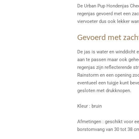
De Urban Pup Hondenjas Chee
regenjas gevoerd met een zac
viervoeter dus ook lekker wa
Gevoerd met zacht
De jas is water en winddicht 
aan te passen maar ook geheel
regenjas zijn reflecterende s
Rainstorm en een opening zod
eventueel een tuigje kunt bev
gesloten met drukknopen.
Kleur : bruin
Afmetingen : geschikt voor ee
borstomvang van 30 tot 38 c