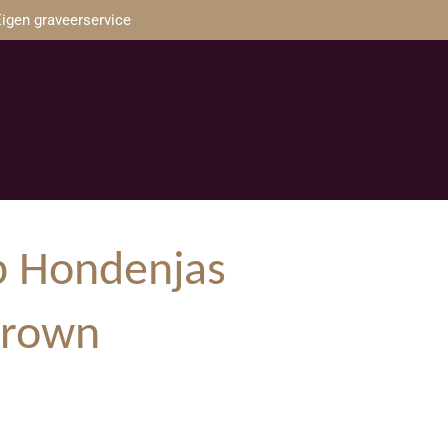
igen graveerservice
p Hondenjas
Brown