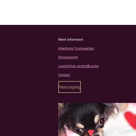
Meer informatie:
Algemene Voorwaarden
Retournering
Levertijd en verzendkosten
Contact
Herroeping