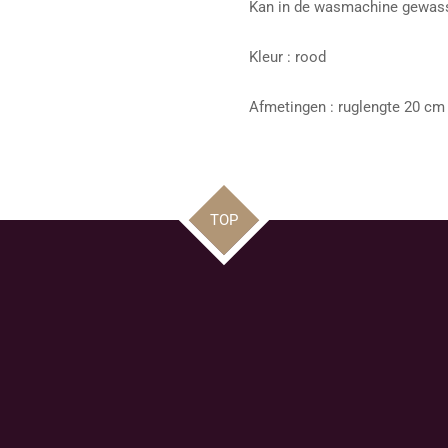
Kan in de wasmachine gewas
Kleur : rood
Afmetingen : ruglengte 20 cm
TOP