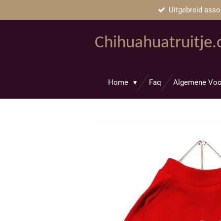
Uitgebreid asso
Ga
direct
naar
Chihuahuatruitje
de
hoofdinhoud
Home
Faq
Algemene Voo