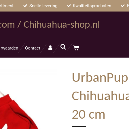
rtiment
Snelle levering
Kwaliteitsproducten
E
.com / Chihuahua-shop.nl
rwaarden
Contact
UrbanPup 
Chihuahua
20 cm