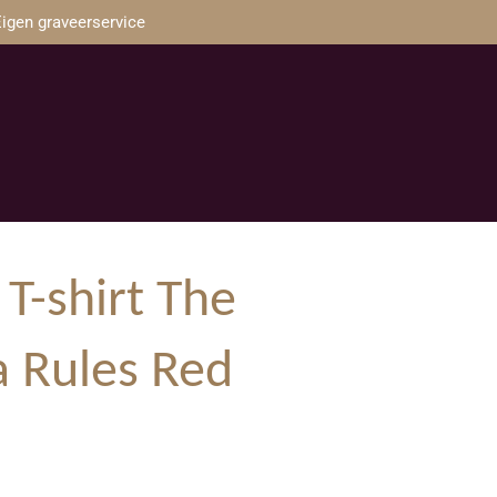
igen graveerservice
T-shirt The
 Rules Red