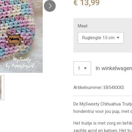
€ 13,99
Maat
In winkelwage
Artikelnummer:
EB54XXXS
De MySweety Chihuahua Truitj
hondentrui voor jou pup, met
Het truitje is met zorg en lie
zachte acryl en katoen. Het tru