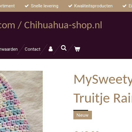
ortiment
Snelle levering
Kwaliteitsproducten
E
.com / Chihuahua-shop.nl
rwaarden
Contact
MySweety
Truitje R
Nieuw