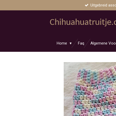
Uitgebreid ass
Ga
direct
naar
Chihuahuatruitje
de
hoofdinhoud
Home
Faq
Algemene Voo