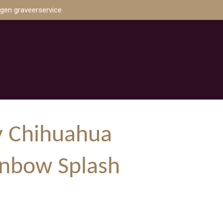
igen graveerservice
 Chihuahua
ainbow Splash