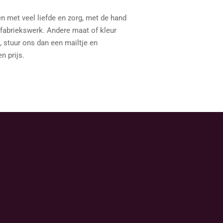
n met veel liefde en zorg, met de hand
fabriekswerk. Andere maat of kleur
, stuur ons dan een mailtje en
n prijs.