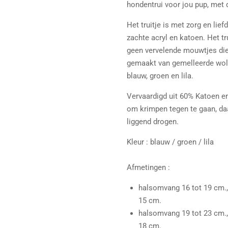
hondentrui voor jou pup, met
Het truitje is met zorg en lie
zachte acryl en katoen. Het tr
geen vervelende mouwtjes die j
gemaakt van gemelleerde wol d
blauw, groen en lila.
Vervaardigd uit 60% Katoen e
om krimpen tegen te gaan, daa
liggend drogen.
Kleur : blauw / groen / lila
Afmetingen :
halsomvang 16 tot 19 cm.,
15 cm.
halsomvang 19 tot 23 cm.,
18 cm.