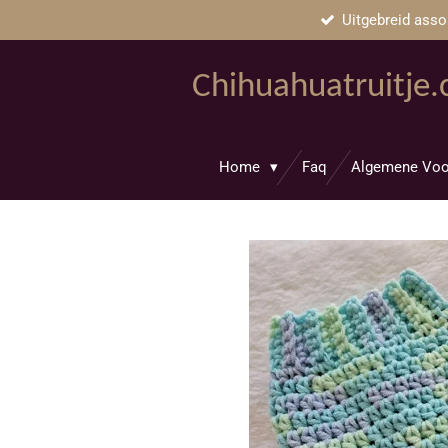
Uitgebreid asso
Ga
direct
naar
Chihuahuatruitje
de
hoofdinhoud
Home
Faq
Algemene Voo