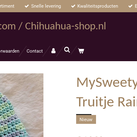
rtiment
Snelle levering
Kwaliteitsproducten
E
.com / Chihuahua-shop.nl
rwaarden
Contact
MySweety
Truitje R
Nieuw