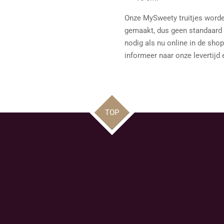
Onze MySweety truitjes worde
gemaakt, dus geen standaard 
nodig als nu online in de shop
informeer naar onze levertijd e
TOP