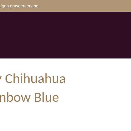
igen graveerservice
 Chihuahua
ainbow Blue