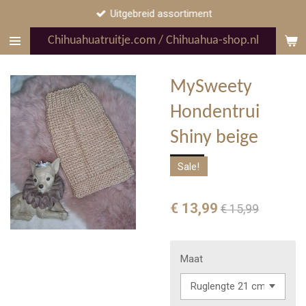
Uitgebreid assortiment
Ga
direct
Chihuahuatruitje.com / Chihuahua-shop.nl
naar
de
hoofdinhoud
MySweety
Hondentrui
Shiny beige
Sale!
€ 13,99
€ 15,99
Maat