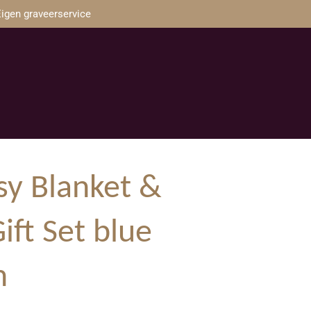
igen graveerservice
sy Blanket &
ift Set blue
m