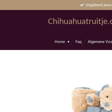
Uitgebreid asso
Ga
direct
naar
Chihuahuatruitje
de
hoofdinhoud
Home
Faq
Algemene Voo