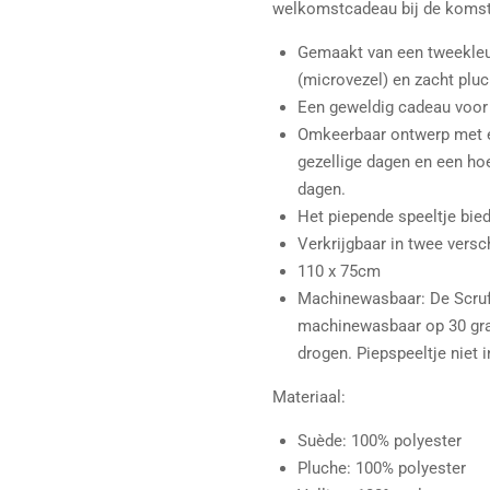
welkomstcadeau bij de komst
Gemaakt van een tweekleu
(microvezel) en zacht pluc
Een geweldig cadeau voor 
Omkeerbaar ontwerp met e
gezellige dagen en een ho
dagen.
Het piepende speeltje bied
Verkrijgbaar in twee versc
110 x 75cm
Machinewasbaar: De Scruf
machinewasbaar op 30 grad
drogen. Piepspeeltje niet
Materiaal:
Suède: 100% polyester
Pluche: 100% polyester