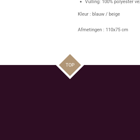
Vulling: 100% polyester ve
Kleur : blauw / beige
Afmetingen : 110x75 cm
TOP