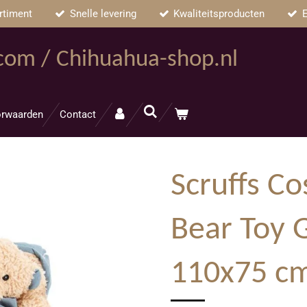
rtiment
Snelle levering
Kwaliteitsproducten
E
.com / Chihuahua-shop.nl
rwaarden
Contact
Scruffs Co
Bear Toy G
110x75 c