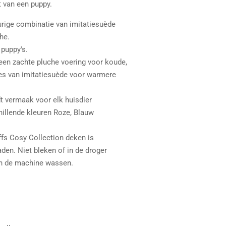
 van een puppy.
rige combinatie van imitatiesuède
he.
puppy's.
en zachte pluche voering voor koude,
es van imitatiesuède voor warmere
t vermaak voor elk huisdier
hillende kleuren Roze, Blauw
fs Cosy Collection deken is
en. Niet bleken of in de droger
 in de machine wassen.