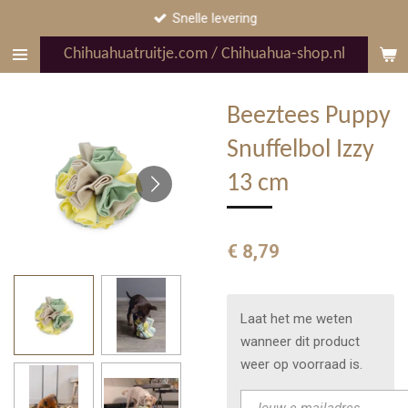
Snelle levering
Ga
direct
Chihuahuatruitje.com / Chihuahua-shop.nl
naar
de
hoofdinhoud
Beeztees Puppy
Snuffelbol Izzy
13 cm
€ 8,79
Laat het me weten
wanneer dit product
weer op voorraad is.