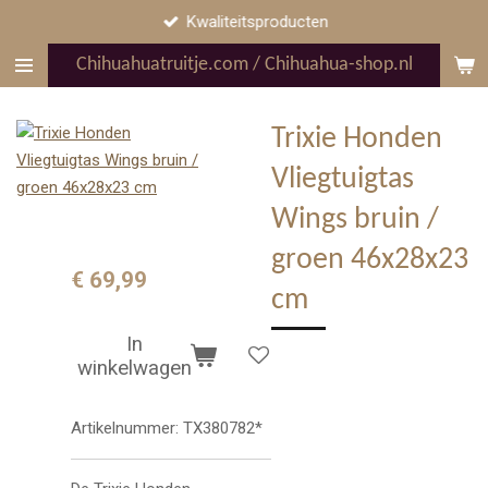
Kwaliteitsproducten
Ga
direct
Chihuahuatruitje.com / Chihuahua-shop.nl
naar
de
hoofdinhoud
Trixie Honden
Vliegtuigtas
Wings bruin /
groen 46x28x23
€ 69,99
cm
In
winkelwagen
Artikelnummer:
TX380782*