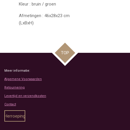
Kleur : bruin / groen
Afmetingen : 46x28x23 cm
(LxBxH)
TOP
Meer informatie:
Algemene Voorwaarden
Retournering
Levertijd en verzendkosten
Contact
Herroeping