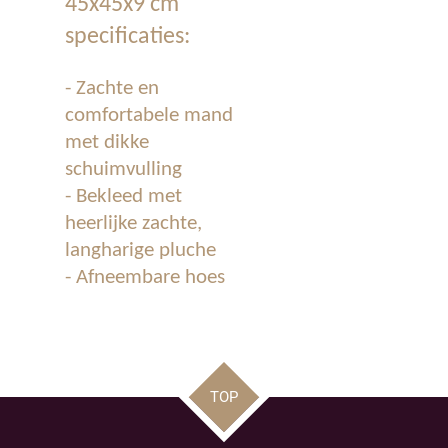
45x45x9 cm
specificaties:
-
Zachte en
comfortabele mand
met dikke
schuimvulling
-
Bekleed met
heerlijke zachte,
langharige pluche
-
Afneembare hoes
TOP