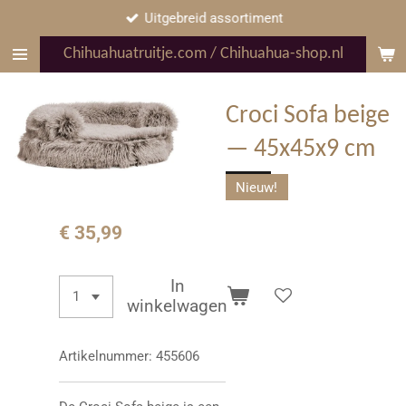
Uitgebreid assortiment
Ga
direct
Chihuahuatruitje.com / Chihuahua-shop.nl
naar
de
hoofdinhoud
Croci Sofa beige
— 45x45x9 cm
Nieuw!
€ 35,99
In
winkelwagen
Artikelnummer:
455606