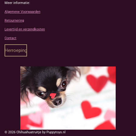
Meer informatie:
Algemene Voorwaarden
Retournering
Levertijd en verzendkosten
Contact
Herroeping
© 2026 Chihuahuatruitje by Puppytoys.nl